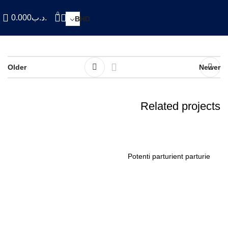
0
.د.ب
0.000
BHD
Older
Newer
Related projects
Accessories
Potenti parturient parturie