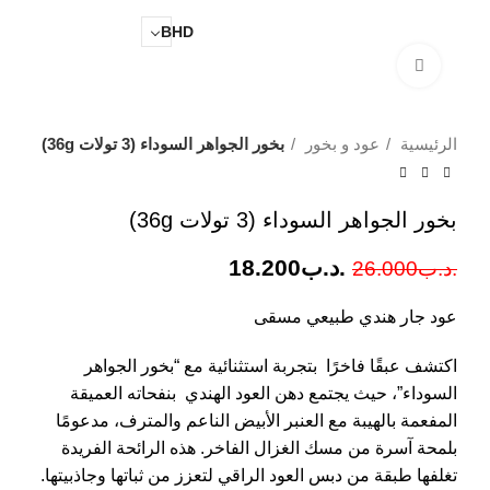
0
.د.ب
0.000
BHD
Click to enlarge
الرئيسية
عود و بخور
بخور الجواهر السوداء (3 تولات 36g)
بخور الجواهر السوداء (3 تولات 36g)
.د.ب
18.200
.د.ب
26.000
عود جار هندي طبيعي مسقى
اكتشف عبقًا فاخرًا بتجربة استثنائية مع “بخور الجواهر
السوداء”، حيث يجتمع دهن العود الهندي بنفحاته العميقة
المفعمة بالهيبة مع العنبر الأبيض الناعم والمترف، مدعومًا
بلمحة آسرة من مسك الغزال الفاخر. هذه الرائحة الفريدة
تغلفها طبقة من دبس العود الراقي لتعزز من ثباتها وجاذبيتها.