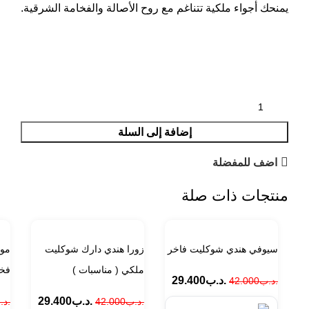
يمنحك أجواء ملكية تتناغم مع روح الأصالة والفخامة الشرقية.
إضافة إلى السلة
اضف للمفضلة
منتجات ذات صلة
سيوفي هندي شوكليت فاخر
زورا هندي دارك شوكليت
مور
ملكي ( مناسبات )
فخ
.د.ب
29.400
.د.ب
42.000
.د.ب
29.400
.د.ب
42.000
.د.