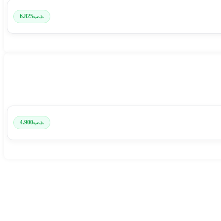
.د.ب
6.825
.د.ب
4.900