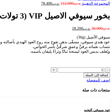
المجموعة الذهبية
.د.ب
112.000
.د.ب
78.400
بخور سيوفي الاصيل VIP (3 تولات 36g)
.د.ب
26.000
.د.ب
18.200
سيوفي الأصيل (36g)
عود هندي سيوفي، مسقّى بدهنٍ تفوح منه روح العود الهندي بأصالته ود
تنساب نغماته برقيٍّ وعمقٍ شرقيٍّ يأسر الحواس،
ويُغلف بدبس العود ليمنحه ثباتًا وثراءً يليقان باسمه.
إضافة إلى السلة
اضف للمفضلة
منتجات ذات صلة
عود سيوفي النخبه