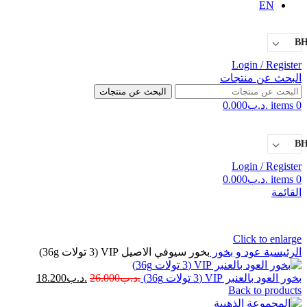
EN
B
Login / Register
البحث عن منتجات
البحث عن منتجات
0
items
.د.ب
0.000
B
Login / Register
0
items
.د.ب
0.000
القائمة
Click to enlarge
الرئيسية
عود و بخور
بخور سيوفي الاصيل VIP (3 تولات 36g)
بخور العود بالعنبر VIP (3 تولات 36g)
.د.ب
26.000
.د.ب
18.200
Back to products