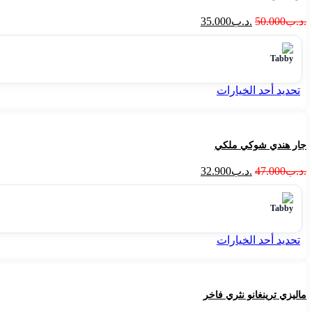
.د.ب
50.000
.د.ب
35.000
تحديد أحد الخيارات
جار هندي شوكي ملكي
.د.ب
47.000
.د.ب
32.900
تحديد أحد الخيارات
ماليزي ترينغانو نثري فاخر