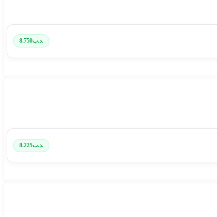
.د.ب
8.750
.د.ب
8.225