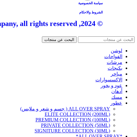
سياسة الخصوصية
الشروط والاحكام
© 2024, Tangle Company, all rights reserved.
البحث عن منتجات
لوشن
الفواحات
مرشات
بكيجات
مباخر
الاكسسوارات
عود و بخور
أدهان
مسك
عطور
ALL OVER SPRAY ( جسم و شعر و ملابس)
ELITE COLLECTION (200ML)
PREMIUM COLLECTION (100ML)
PRIVATE COLLECTION (50ML)
SIGNITURE COLLECTION (30ML)
*ALL OVER SPRAY*