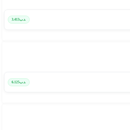
.د.ب
3.413
.د.ب
6.125