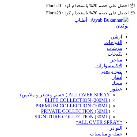
📦 احصل على خصم 20% باستخدام كود : Floria20
📦 احصل على خصم 20% باستخدام كود : Floria20
لوشن
الفواحات
مرشات
بكيجات
مباخر
الاكسسوارات
عود و بخور
أدهان
مسك
عطور
ALL OVER SPRAY ( جسم و شعر و ملابس)
ELITE COLLECTION (200ML)
PREMIUM COLLECTION (100ML)
PRIVATE COLLECTION (50ML)
SIGNITURE COLLECTION (30ML)
*ALL OVER SPRAY*
النوادر
جمله و مناسبات