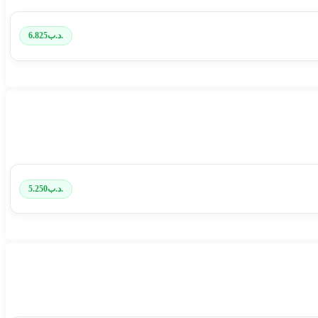
.د.ب
6.825
.د.ب
5.250