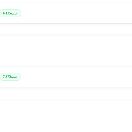
.د.ب
6.125
.د.ب
7.875