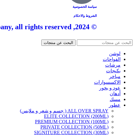
سياسة الخصوصية
الشروط والاحكام
© 2024, Tangle Company, all rights reserved.
البحث عن منتجات
لوشن
الفواحات
مرشات
بكيجات
مباخر
الاكسسوارات
عود و بخور
أدهان
مسك
عطور
ALL OVER SPRAY ( جسم و شعر و ملابس)
ELITE COLLECTION (200ML)
PREMIUM COLLECTION (100ML)
PRIVATE COLLECTION (50ML)
SIGNITURE COLLECTION (30ML)