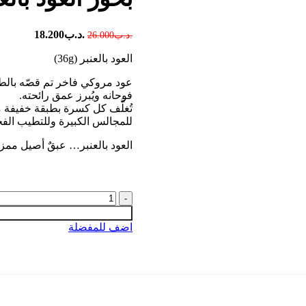
.د.ب
18.200
.د.ب
26.000
العود بالعنبر (36g)
عود مروكي فاخر تم قصّه بالطري
فوحانه ويُبرز عمق رائحته.
تُغلَّف كل كسرة بطبقة خفيفة من د
للمجالس الكبيرة وللتطيب الفخ
العود بالعنبر… عبقٌ أصيل ممزوج 
اضف للمفضلة