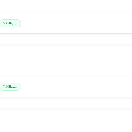
.د.ب
5.250
.د.ب
7.000