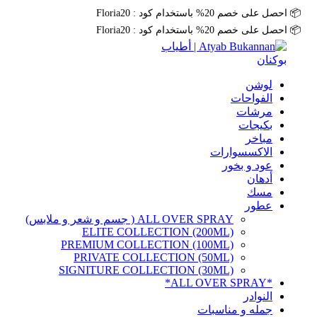
📦 احصل على خصم 20% باستخدام كود : Floria20
📦 احصل على خصم 20% باستخدام كود : Floria20
لوشن
الفواحات
مرشات
بكيجات
مباخر
الاكسسوارات
عود و بخور
أدهان
مسك
عطور
ALL OVER SPRAY ( جسم و شعر و ملابس)
ELITE COLLECTION (200ML)
PREMIUM COLLECTION (100ML)
PRIVATE COLLECTION (50ML)
SIGNITURE COLLECTION (30ML)
*ALL OVER SPRAY*
النوادر
جمله و مناسبات