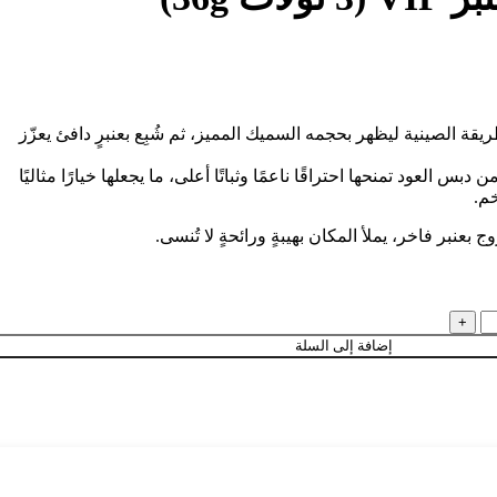
قة الصينية ليظهر بحجمه السميك المميز، ثم شُبِع بعنبرٍ دافئ يعزّز
بس العود تمنحها احتراقًا ناعمًا وثباتًا أعلى، ما يجعلها خيارًا مثاليًا
م.
بعنبر فاخر، يملأ المكان بهيبةٍ ورائحةٍ لا تُنسى.
إضافة إلى السلة