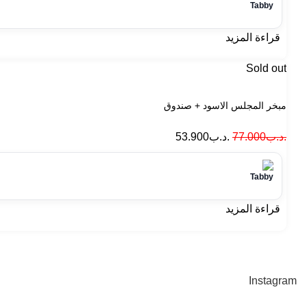
قراءة المزيد
Sold out
مبخر المجلس الاسود + صندوق
السعر
السعر
.د.ب
77.000
.د.ب
53.900
الأصلي
الحالي
هو:
هو:
.د.ب77.000.
.د.ب53.900.
قراءة المزيد
Instagram