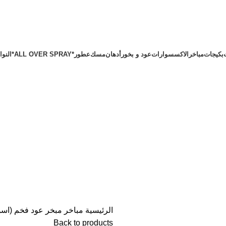
بكيجات
مباخر
الاكسسوارات
عود و بخور
أدهان
مسك
عطور
*ALL OVER SPRAY*
النوا
الرئيسية
مباخر
مبخر عود فخم (اسو
Back to products