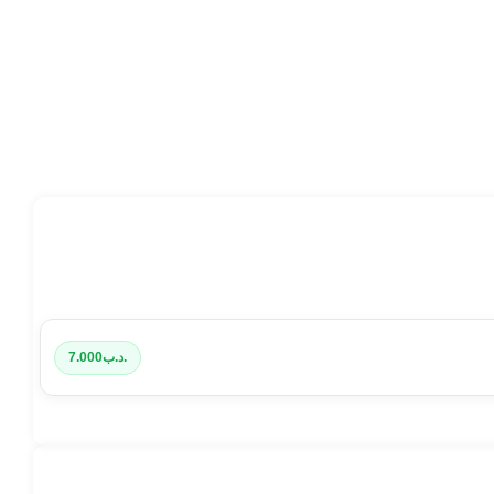
.د.ب
7.000