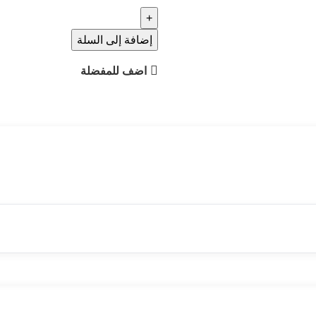
مبخر
عود
فخم
إضافة إلى السلة
(اسود
اضف للمفضلة
و
فضي)