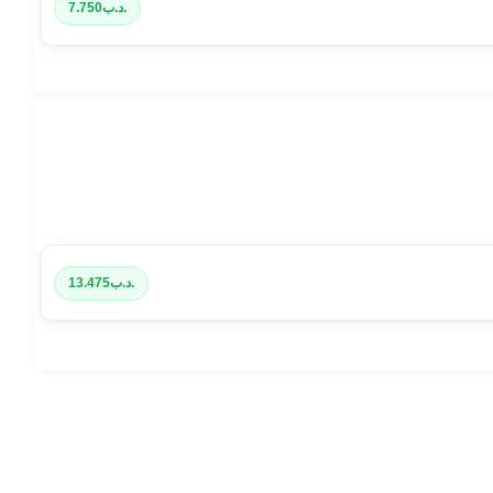
.د.ب
7.750
.د.ب
13.475