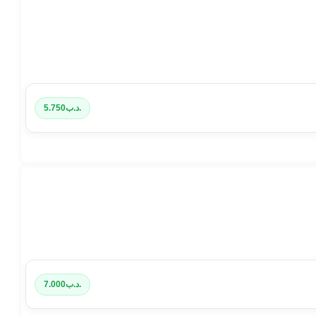
.د.ب
5.750
.د.ب
7.000