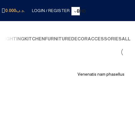
LOGIN / REGISTER
.د.ب
0.000
BHD
LIGHTING
KITCHEN
FURNITURE
DECOR
ACCESSORIES
ALL
Lighting
Venenatis nam phasellus